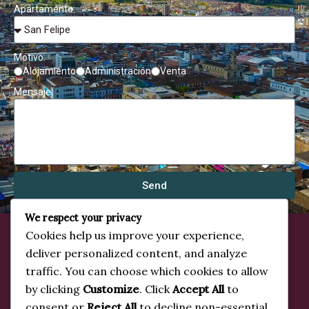
Apartamento:
Motivo:
Alojamiento
Administración
Venta
Mensaje:
Send
We respect your privacy
Cookies help us improve your experience,
Inicio
deliver personalized content, and analyze
traffic. You can choose which cookies to allow
Nosotros
by clicking
Customize
. Click
Accept All
to
Catálogo
consent or
Reject All
to decline non-essential