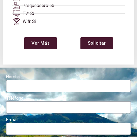
Parqueadero: Sí
TV: Sí
Wifi: Sí
Ver Más
Solicitar
Nombre:
Teléfono:
E-mail: