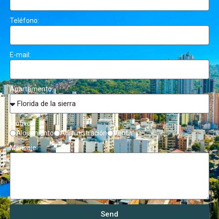
Teléfono:
E-mail:
Apartamento:
Motivo:
Alojamiento
Administración
Venta
Mensaje:
Send