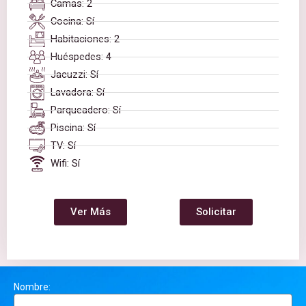
Camas: 2
Cocina: Sí
Habitaciones: 2
Huéspedes: 4
Jacuzzi: Sí
Lavadora: Sí
Parqueadero: Sí
Piscina: Sí
TV: Sí
Wifi: Sí
Ver Más
Solicitar
Nombre: