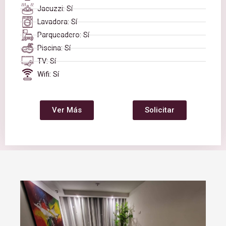
Jacuzzi: Sí
Lavadora: Sí
Parqueadero: Sí
Piscina: Sí
TV: Sí
Wifi: Sí
Ver Más
Solicitar