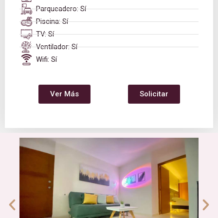
Parqueadero: Sí
Piscina: Sí
TV: Sí
Ventilador: Sí
Wifi: Sí
Ver Más
Solicitar