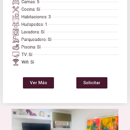
Camas: 5
Cocina: Sí
Habitaciones: 3
Huéspedes: 1
Lavadora: Sí
Parqueadero: Sí
Piscina: Sí
TV: Sí
Wifi: Sí
Ver Más
Solicitar