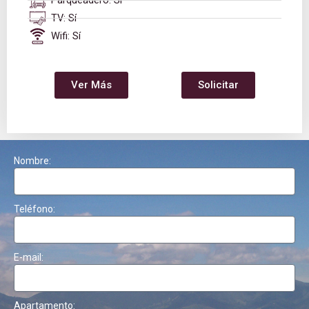
Parqueadero: Sí
TV: Sí
Wifi: Sí
Ver Más
Solicitar
Nombre:
Teléfono:
E-mail:
Apartamento: