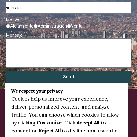
Motivo:
Alojamiento
Administración
Venta
Mensaje:
Send
We respect your privacy
Cookies help us improve your experience,
Inicio
deliver personalized content, and analyze
traffic. You can choose which cookies to allow
Nosotros
by clicking
Customize
. Click
Accept All
to
Catálogo
consent or
Reject All
to decline non-essential