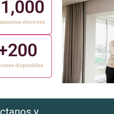
+
1,000
jamientos efectivos
+
200
iones disponibles
ctanos y