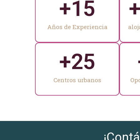
+
15
Años de Experiencia
alo
+
25
Centros urbanos
Opc
¡Contá