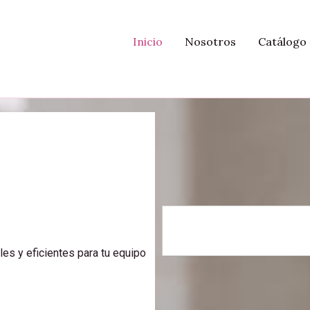
Inicio
Nosotros
Catálogo
S
e
a
es y eficientes para tu equipo
r
c
h